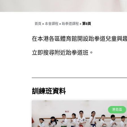
首頁
»
本會課程
»
跆拳道課程
»
第8頁
在本港各區體育館開設跆拳道兒童興
立即搜尋附近跆拳道班。
訓練班資料
港島區