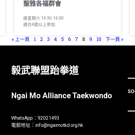
聖雅各福群會
逢星期六 14:30-16:00
適合4歲以上參加
« 上一頁
1
2
3
4
5
6
7
8
9
10
下一頁 »
毅武聯盟跆拳道
SO
Ngai Mo Alliance Taekwondo
WhatsApp：
92021493
電郵地址：
info@ngaimotkd.org.hk