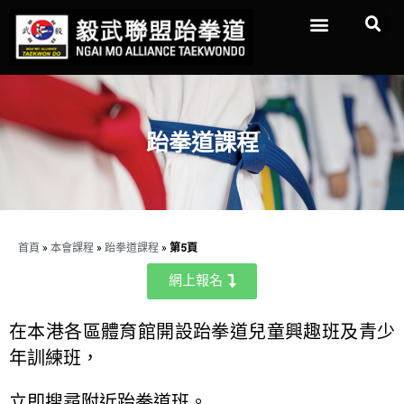
跆拳道課程
首頁
»
本會課程
»
跆拳道課程
»
第5頁
網上報名
在本港各區體育館開設跆拳道兒童興趣班及青少
年訓練班，
立即搜尋附近跆拳道班。