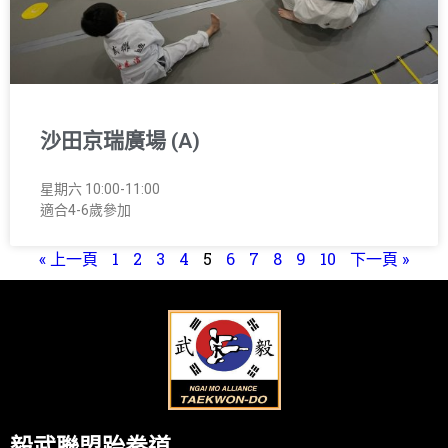
沙田京瑞廣場 (A)
星期六 10:00-11:00
適合4-6歲參加
« 上一頁
1
2
3
4
5
6
7
8
9
10
下一頁 »
毅武聯盟跆拳道