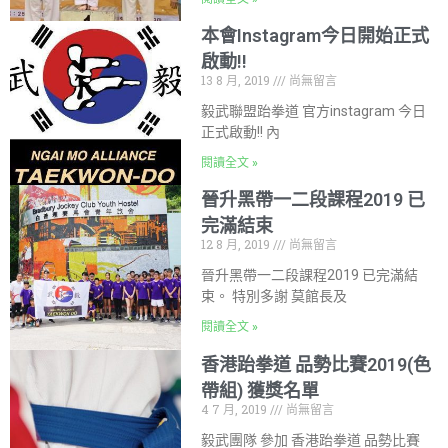
本會Instagram今日開始正式
啟動!!
13 8 月, 2019
尚無留言
毅武聯盟跆拳道 官方instagram 今日
正式啟動!! 內
閱讀全文 »
晉升黑帶一二段課程2019 已
完滿結束
12 8 月, 2019
尚無留言
晉升黑帶一二段課程2019 已完滿結
束。 特別多謝 莫館長及
閱讀全文 »
香港跆拳道 品勢比賽2019(色
帶組) 獲獎名單
4 7 月, 2019
尚無留言
毅武團隊 參加 香港跆拳道 品勢比賽