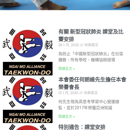
有關 新型冠狀肺炎 課堂及比
賽安排
28 1 月, 2020
尚無留言
為防止「中國新型冠狀肺炎」在社區
擴散，所有學校、機構協辦道場
閱讀全文 »
本會委任何朗維先生擔任本會
榮譽會長
15 1 月, 2020
尚無留言
何先生現為高思考學習中心營運總
監，並於2017年榮獲亞洲知識
閱讀全文 »
特別通告：課堂安排