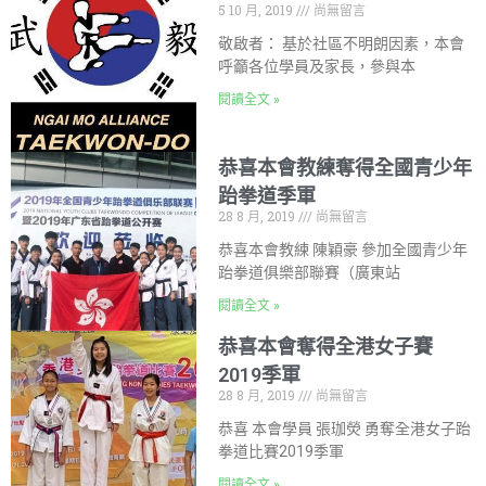
5 10 月, 2019
尚無留言
敬啟者： 基於社區不明朗因素，本會
呼籲各位學員及家長，參與本
閱讀全文 »
恭喜本會教練奪得全國青少年
跆拳道季軍
28 8 月, 2019
尚無留言
恭喜本會教練 陳穎豪 參加全國青少年
跆拳道俱樂部聯賽（廣東站
閱讀全文 »
恭喜本會奪得全港女子賽
2019季軍
28 8 月, 2019
尚無留言
恭喜 本會學員 張珈熒 勇奪全港女子跆
拳道比賽2019季軍
閱讀全文 »