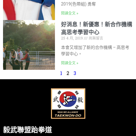
2019(色帶組) 勇奪
閱讀全文 »
好消息！新優惠！新合作機構
高思考學習中心
25 4 月, 2019
尚無留言
本會又增加了新的合作機構 – 高思考
學習中心。
閱讀全文 »
1
2
3
毅武聯盟跆拳道