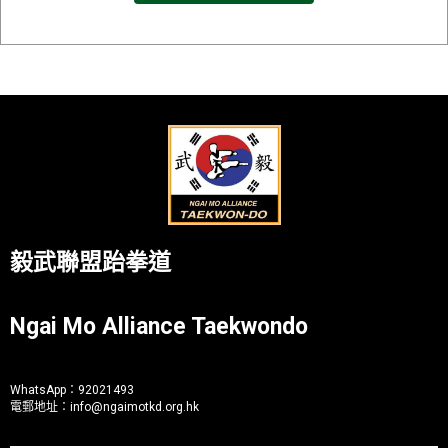
毅武聯盟跆拳道
Ngai Mo Alliance Taekwondo
WhatsApp：
92021493
電郵地址：
info@ngaimotkd.org.hk