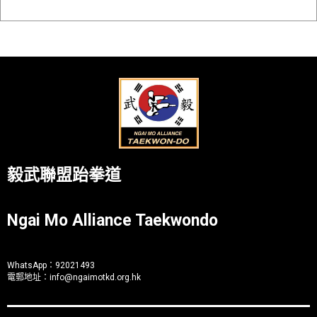
毅武聯盟跆拳道
Ngai Mo Alliance Taekwondo
WhatsApp：
92021493
電郵地址：
info@ngaimotkd.org.hk